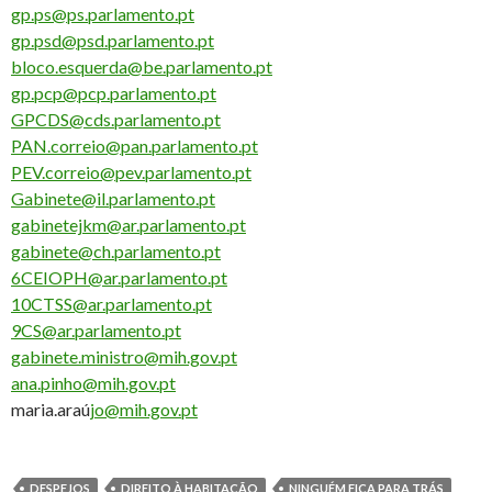
gp.ps@ps.parlamento.pt
gp.psd@psd.parlamento.pt
bloco.esquerda@be.parlamento.pt
gp.pcp@pcp.parlamento.pt
GPCDS@cds.parlamento.pt
PAN.correio@pan.parlamento.pt
PEV.correio@pev.parlamento.pt
Gabinete@il.parlamento.pt
gabinetejkm@ar.parlamento.pt
gabinete@ch.parlamento.pt
6CEIOPH@ar.parlamento.pt
10CTSS@ar.parlamento.pt
9CS@ar.parlamento.pt
gabinete.ministro@mih.gov.pt
ana.pinho@mih.gov.pt
maria.araú
jo@mih.gov.pt
DESPEJOS
DIREITO À HABITAÇÃO
NINGUÉM FICA PARA TRÁS