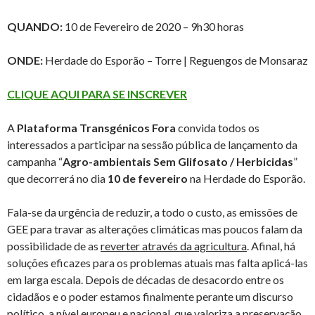
QUANDO:
10 de Fevereiro de 2020 – 9h30 horas
ONDE:
Herdade do Esporão – Torre | Reguengos de Monsaraz
CLIQUE AQUI PARA SE INSCREVER
A
Plataforma Transgénicos Fora
convida todos os
interessados a participar na sessão pública de lançamento da
campanha “
Agro-ambientais Sem Glifosato / Herbicidas
”
que decorrerá no dia
10 de fevereiro
na Herdade do Esporão.
Fala-se da urgência de reduzir, a todo o custo, as emissões de
GEE para travar as alterações climáticas mas poucos falam da
possibilidade de as
reverter através da agricultura
. Afinal, há
soluções eficazes para os problemas atuais mas falta aplicá-las
em larga escala. Depois de décadas de desacordo entre os
cidadãos e o poder estamos finalmente perante um discurso
político, a nível europeu e nacional, que valoriza a preservação