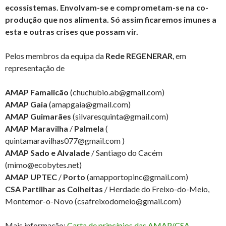
ecossistemas. Envolvam-se e comprometam-se na co-
produção que nos alimenta. Só assim ficaremos imunes a
esta e outras crises que possam vir.
Pelos membros da equipa da
Rede REGENERAR
, em
representação de
AMAP Famalicão
(chuchubio.ab@gmail.com)
AMAP Gaia
(amapgaia@gmail.com)
AMAP Guimarães
(silvaresquinta@gmail.com)
AMAP Maravilha
/
Palmela
(
quintamaravilhas077@gmail.com )
AMAP Sado e Alvalade
/ Santiago do Cacém
(mimo@ecobytes.net)
AMAP UPTEC
/
Porto
(amapportopinc@gmail.com)
CSA Partilhar as Colheitas
/ Herdade do Freixo-do-Meio,
Montemor-o-Novo (csafreixodomeio@gmail.com)
Mais informação:
Carta de princípios das AMAP/CSA