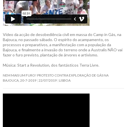
Vídeo da acção de desobediência civil em massa do Camp in Gás, na
Bajouca, no passado sábado. O espírito do acampamento, os
processos e preparativos, a manifestação com a população da
Bajouca, e finalmente a invasão do terreno onde a Australis NÃO vai
fazer o furo previsto, plantação de árvores e artivismo.
Música: Start a Revolution, dos fantásticos Terra Livre.
NEM MAIS UM FURO! PROTESTO CONTRA EXPLORAÇÃO DE GÁS NA
BAJOUCA, 20-7-2019
22/07/2019
LISBOA