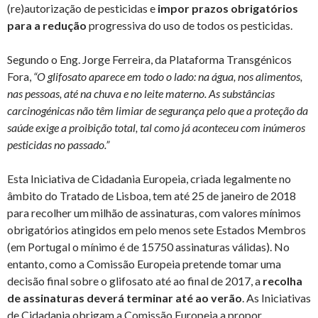
(re)autorização de pesticidas e
impor prazos obrigatórios
para a redução
progressiva do uso de todos os pesticidas.
Segundo o Eng. Jorge Ferreira, da Plataforma Transgénicos
Fora,
“O glifosato aparece em todo o lado: na água, nos alimentos,
nas pessoas, até na chuva e no leite materno. As substâncias
carcinogénicas não têm limiar de segurança pelo que a proteção da
saúde exige a proibição total, tal como já aconteceu com inúmeros
pesticidas no passado.”
Esta Iniciativa de Cidadania Europeia, criada legalmente no
âmbito do Tratado de Lisboa, tem até 25 de janeiro de 2018
para recolher um milhão de assinaturas, com valores mínimos
obrigatórios atingidos em pelo menos sete Estados Membros
(em Portugal o mínimo é de 15750 assinaturas válidas). No
entanto, como a Comissão Europeia pretende tomar uma
decisão final sobre o glifosato até ao final de 2017, a
recolha
de assinaturas deverá terminar até ao verão
. As Iniciativas
de Cidadania obrigam a Comissão Europeia a propor