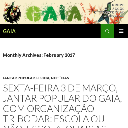
Search
GAIA
SKIP
PRIMAR
TO
MENU
CONTENT
Monthly Archives: February 2017
JANTAR POPULAR
,
LISBOA
,
NOTÍCIAS
SEXTA-FEIRA 3 DE MARÇO,
JANTAR POPULAR DO GAIA,
COM ORGANIZAÇÃO
TRIBODAR: ESCOLA OU