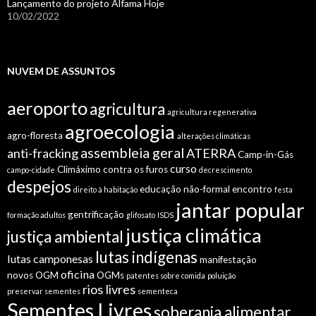
Lançamento do projeto Alfama Hoje
10/02/2022
NUVEM DE ASSUNTOS
aeroporto
agricultura
agricultura regenerativa
agroecologia
agro-floresta
alterações climáticas
assembleia geral
anti-fracking
ATERRA
Camp-in-Gás
curso
Climáximo
contra os furos
campo-cidade
decrescimento
despejos
educação não-formal
encontro
direito à habitação
festa
jantar popular
gentrificação
formação adultos
glifosato
ISDS
justiça climática
justiça ambiental
lutas indígenas
lutas camponesas
manifestação
oficina
novos OGM
OGMs
patentes sobre comida
poluição
rios livres
preservar sementes
sementeca
Sementes Livres
soberania alimentar