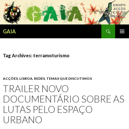
Search
GAIA
SKIP
PRIMAR
TO
MENU
CONTENT
Tag Archives: terramoturismo
ACÇÕES
,
LISBOA
,
REDES
,
TEMAS QUE DISCUTIMOS
TRAILER NOVO
DOCUMENTÁRIO SOBRE AS
LUTAS PELO ESPAÇO
URBANO