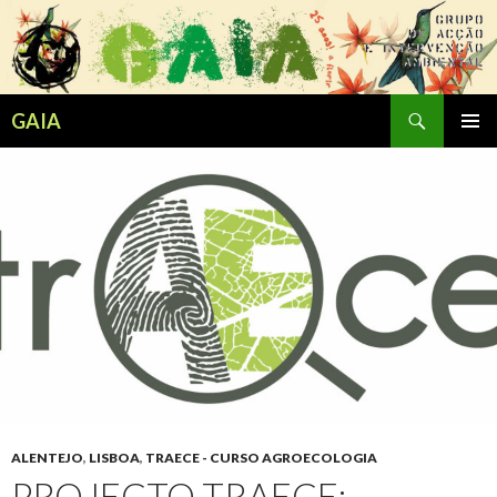
Search
GAIA
SKIP
PRIMAR
TO
MENU
CONTENT
ALENTEJO
,
LISBOA
,
TRAECE - CURSO AGROECOLOGIA
PROJECTO TRAECE: