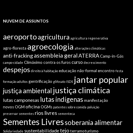
NUVEM DE ASSUNTOS
aeroporto
agricultura
agricultura regenerativa
agroecologia
agro-floresta
alterações climáticas
assembleia geral
anti-fracking
ATERRA
Camp-in-Gás
curso
Climáximo
contra os furos
campo-cidade
decrescimento
despejos
educação não-formal
encontro
direito à habitação
festa
jantar popular
gentrificação
formação adultos
glifosato
ISDS
justiça climática
justiça ambiental
lutas indígenas
lutas camponesas
manifestação
oficina
novos OGM
OGMs
patentes sobre comida
poluição
rios livres
preservar sementes
sementeca
Sementes Livres
soberania alimentar
tejo
sustentabilidade
terramoturismo
Solidariedade