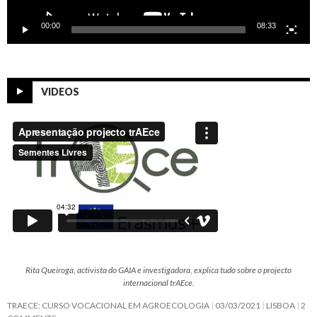
00:00
08:33
VIDEOS
Rita Queiroga, activista do GAIA e investigadora, explica tudo sobre o projecto
internacional trAEce.
TRAECE: CURSO VOCACIONAL EM AGROECOLOGIA
03/03/2021
LISBOA
2