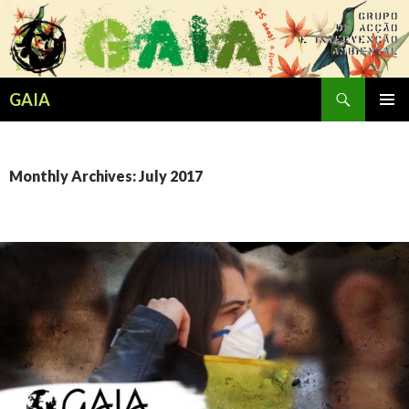
Search
GAIA
SKIP
PRIMAR
TO
MENU
CONTENT
Monthly Archives: July 2017