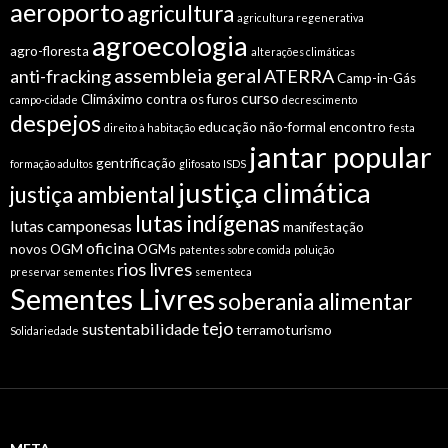
aeroporto
agricultura
agricultura regenerativa
agroecologia
agro-floresta
alterações climáticas
assembleia geral
anti-fracking
ATERRA
Camp-in-Gás
curso
Climáximo
contra os furos
campo-cidade
decrescimento
despejos
educação não-formal
encontro
direito à habitação
festa
jantar popular
gentrificação
formação adultos
glifosato
ISDS
justiça climática
justiça ambiental
lutas indígenas
lutas camponesas
manifestação
oficina
novos OGM
OGMs
patentes sobre comida
poluição
rios livres
preservar sementes
sementeca
Sementes Livres
soberania alimentar
tejo
sustentabilidade
terramoturismo
Solidariedade