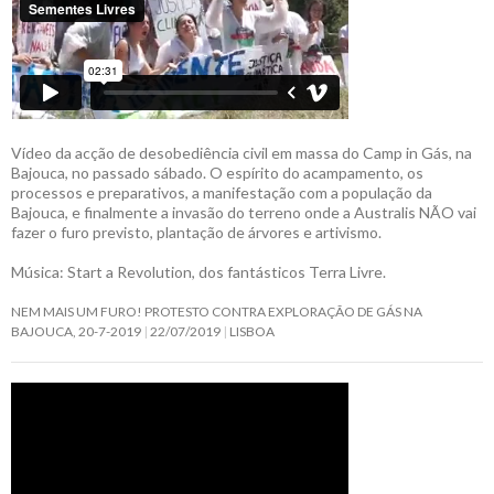
Vídeo da acção de desobediência civil em massa do Camp in Gás, na
Bajouca, no passado sábado. O espírito do acampamento, os
processos e preparativos, a manifestação com a população da
Bajouca, e finalmente a invasão do terreno onde a Australis NÃO vai
fazer o furo previsto, plantação de árvores e artivismo.
Música: Start a Revolution, dos fantásticos Terra Livre.
NEM MAIS UM FURO! PROTESTO CONTRA EXPLORAÇÃO DE GÁS NA
BAJOUCA, 20-7-2019
22/07/2019
LISBOA