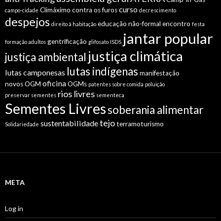
curso
Climáximo
contra os furos
campo-cidade
decrescimento
despejos
educação não-formal
encontro
direito à habitação
festa
jantar popular
gentrificação
formação adultos
glifosato
ISDS
justiça climática
justiça ambiental
lutas indígenas
lutas camponesas
manifestação
oficina
novos OGM
OGMs
patentes sobre comida
poluição
rios livres
preservar sementes
sementeca
Sementes Livres
soberania alimentar
tejo
sustentabilidade
terramoturismo
Solidariedade
META
Log in