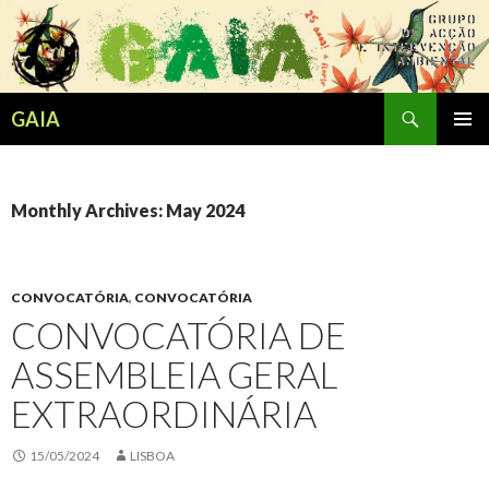
Search
GAIA
SKIP
PRIMAR
TO
MENU
CONTENT
Monthly Archives: May 2024
CONVOCATÓRIA
,
CONVOCATÓRIA
CONVOCATÓRIA DE
ASSEMBLEIA GERAL
EXTRAORDINÁRIA
15/05/2024
LISBOA