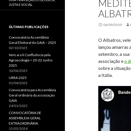
MEDIT
JUSTA E SOCIAL
ALBAT
06/09/2019
ÚLTIMAS PUBLICAÇÕES
Convocatória Assembleia
O Albatros, vele
Geral Eleitoral do GAIA – 2025
lançou amarras a
02/10/2025
setembro, a sua 
Vem aí a II Confluência pela
Agroecologia > 20-22 Junho
associação e
o d
2025
sobre a situação
10/06/2025
a Itália.
URRA 2025
01/04/2025
Convocatória para Assembleia
Geral ordinária da associação
GAIA
24/01/2025
CONVOCATÓRIA DE
ASSEMBLEIA GERAL
EXTRAORDINÁRIA
15/05/2024