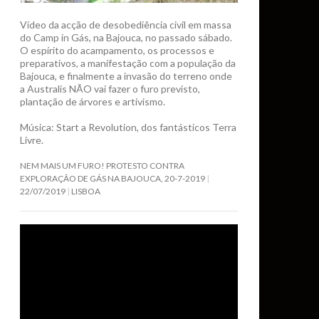
Vídeo da acção de desobediência civil em massa
do Camp in Gás, na Bajouca, no passado sábado.
O espírito do acampamento, os processos e
arco Albatros
preparativos, a manifestação com a população da
Bajouca, e finalmente a invasão do terreno onde
a Australis NÃO vai fazer o furo previsto,
plantação de árvores e artivismo.
Música: Start a Revolution, dos fantásticos Terra
Livre.
NEM MAIS UM FURO! PROTESTO CONTRA
EXPLORAÇÃO DE GÁS NA BAJOUCA, 20-7-2019
22/07/2019
LISBOA