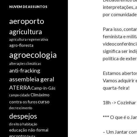
interpretações, 
NUVEM DE ASSUNTOS
por comunidades
aeroporto
Para isso, cont
agricultura
feminista e mili
agricultura regenerativa
videoconferênci
agro-floresta
significa ser ind
agroecologia
política de exte
alterações climáticas
anti-fracking
Estamos abertos
assembleia geral
Vamos adquirir 
ATERRA
quarta-feira!
Camp-in-Gás
Climáximo
campo-cidade
curso
contra os furos
18h -> Cozinhar 
decrescimento
despejos
*** O que é o Ja
direito à habitação
educação não-formal
– Um Jantar com
encontro
festa