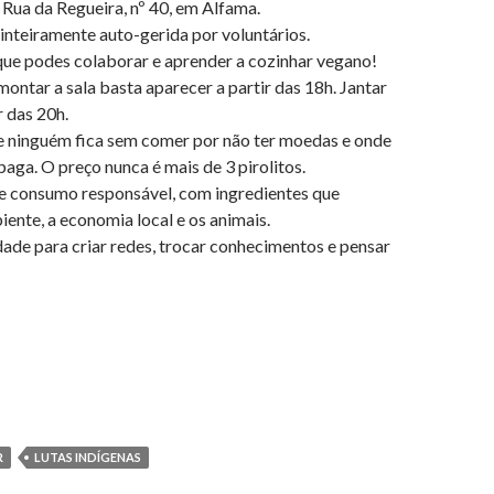
 Rua da Regueira, nº 40, em Alfama.
 inteiramente auto-gerida por voluntários.
que podes colaborar e aprender a cozinhar vegano!
montar a sala basta aparecer a partir das 18h. Jantar
r das 20h.
e ninguém fica sem comer por não ter moedas e onde
aga. O preço nunca é mais de 3 pirolitos.
 consumo responsável, com ingredientes que
ente, a economia local e os animais.
ade para criar redes, trocar conhecimentos e pensar
R
LUTAS INDÍGENAS