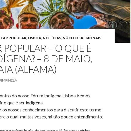
NTAR POPULAR
,
LISBOA
,
NOTÍCIAS
,
NÚCLEOS REGIONAIS
 POPULAR – O QUE É
DÍGENA? – 8 DE MAIO,
AIA (ALFAMA)
PIMPINELA
ontro do nosso Fórum Indígena Lisboa iremos
r o que é ser indígena.
r os nossos conhecimentos para discutir este termo
bre o qual, muitas vezes, há tão pouco entendimento.
de a etimologia da palavra até às suas várias