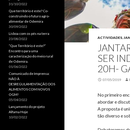
31/10/2022
Que território é este? Co-
construindo o futuro agro-
alimentar de Odemira
30/09/2022
Lisboa com os pés na terra
ACTIVIDADES
,
JA
23/08/2022
JANTAR
“Que Território é este?”
Encontro para uma
SER IN
caracterização do meio rural
de Odemira.
20H- G
01/06/2022
Comunicado de Imprensa:
NÃO À
07/05/2019
DESREGULAMENTAÇÃO DOS
ALIMENTOS COM NOVOS
No primeiro enc
OGM!
05/04/2022
abordar e discuti
Lançamento do projeto
A proposta é uni
Alfama Hoje
tão diverso e so
10/02/2022
Debateremos des