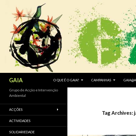
SKIP TO CONTENT
Search
GAIA
O QUE É O GAIA?
CAMPANHAS
GAIA@A
Grupo de Acção e Intervenção
Ambiental
ACÇÕES
Tag Archives: 
ACTIVIDADES
SOLIDARIEDADE