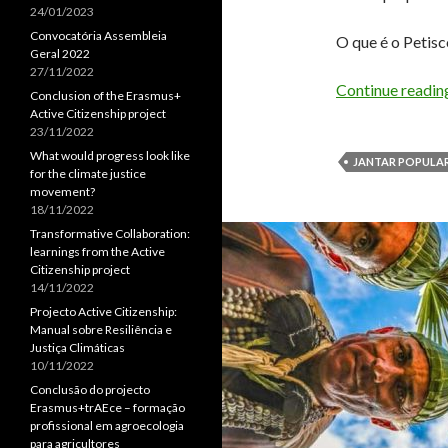
24/01/2023
Convocatória Assembleia
O que é o Petis
Geral 2022
27/11/2022
Continue readi
Conclusion of the Erasmus+
Active Citizenship project
23/11/2022
What would progress look like
JANTAR POPULA
for the climate justice
movement?
18/11/2022
Transformative Collaboration:
learnings from the Active
Citizenship project
14/11/2022
Projecto Active Citizenship:
Manual sobre Resiliência e
Justiça Climáticas
10/11/2022
Conclusão do projecto
Erasmus+trAEce – formação
profissional em agroecologia
para agricultores