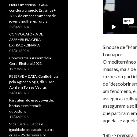
Nota à Imprensa – GAIA
conclui o projecto Erasmus+
JOIN de empoderamento de
jovens mulheres rurais
29/02/2024
CONVOCATÓRIA DE
ASSEMBLEIA GERAL
EXTRAORDINÁRIA
Sinopse de “Marg
05/01/2024
Lounapo:
Convocatória Assembleia
O mediterrâneo 
Geral Eleitoral 2023
massas, mais de
12/10/2023
razões da partid
RESERVE A DATA: Confluência
pela Agroecologia, dia 20 de
de “descobrir um
Abril em Torres Vedras
um fenómeno, é a
24/03/2023
assegura a pilha
Para além do espaço verde:
asseguram a soli
hortas e resistência
quotidiana
que partiram em 
17/02/2023
aquelas e aquele
Vida Justa – Justiça e
igualdade para acabar com a
18h -> preparar 
crise – 25 de fevereiro