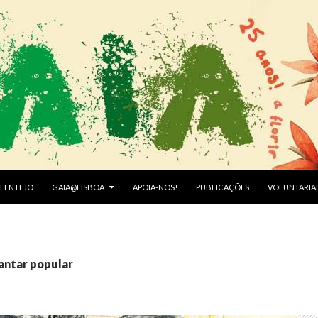
LENTEJO
GAIA@LISBOA
APOIA-NOS!
PUBLICAÇÕES
VOLUNTARIA
jantar popular