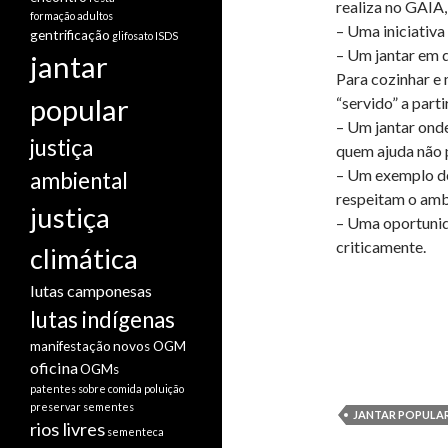
realiza no GAIA,
formação adultos
– Uma iniciativa
gentrificação
glifosato
ISDS
– Um jantar em 
jantar
Para cozinhar e 
popular
“servido” a parti
– Um jantar ond
justiça
quem ajuda não p
– Um exemplo de
ambiental
respeitam o ambi
justiça
– Uma oportunid
criticamente.
climática
lutas camponesas
lutas indígenas
manifestação
novos OGM
oficina
OGMs
patentes sobre comida
poluição
preservar sementes
JANTAR POPULA
rios livres
sementeca