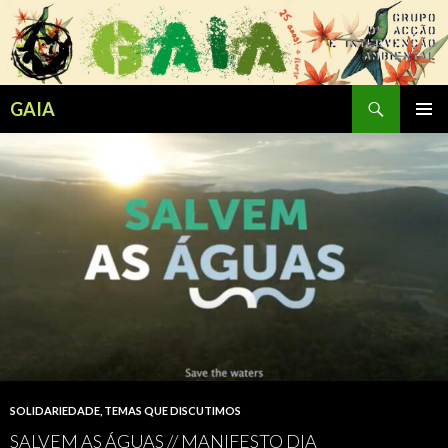
Search
GAIA
SKIP
PRIMAR
TO
MENU
CONTENT
SOLIDARIEDADE
,
TEMAS QUE DISCUTIMOS
SALVEM AS ÁGUAS // MANIFESTO DIA