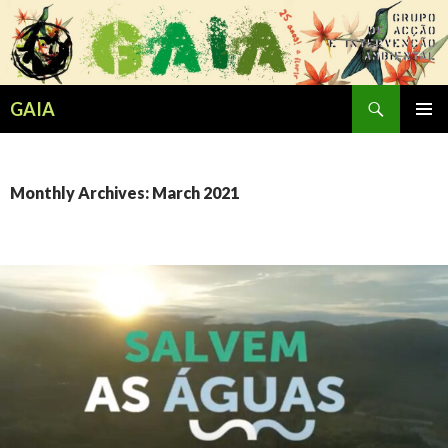
Search
GAIA
SKIP
PRIMAR
TO
MENU
CONTENT
Monthly Archives: March 2021