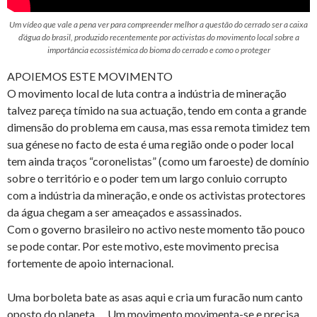
Um vídeo que vale a pena ver para compreender melhor a questão do cerrado ser a caixa
d’água do brasil, produzido recentemente por activistas do movimento local sobre a
importância ecossistémica do bioma do cerrado e como o proteger
APOIEMOS ESTE MOVIMENTO
O movimento local de luta contra a indústria de mineração
talvez pareça tímido na sua actuação, tendo em conta a grande
dimensão do problema em causa, mas essa remota timidez tem
sua génese no facto de esta é uma região onde o poder local
tem ainda traços “coronelistas” (como um faroeste) de domínio
sobre o território e o poder tem um largo conluio corrupto
com a indústria da mineração, e onde os activistas protectores
da água chegam a ser ameaçados e assassinados.
Com o governo brasileiro no activo neste momento tão pouco
se pode contar. Por este motivo, este movimento precisa
fortemente de apoio internacional.
Uma borboleta bate as asas aqui e cria um furacão num canto
oposto do planeta…. Um movimento movimenta-se e precisa