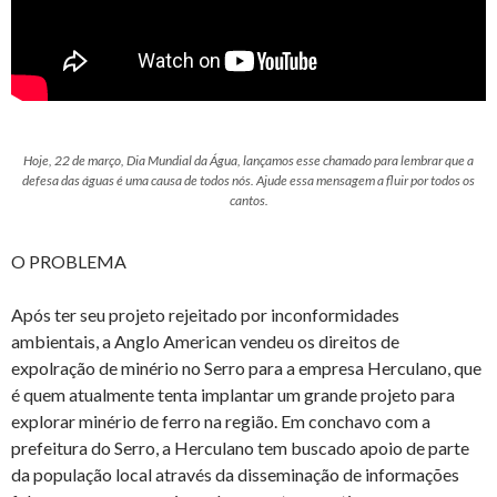
Hoje, 22 de março, Dia Mundial da Água, lançamos esse chamado para lembrar que a
defesa das águas é uma causa de todos nós. Ajude essa mensagem a fluir por todos os
cantos.
O PROBLEMA
Após ter seu projeto rejeitado por inconformidades
ambientais, a Anglo American vendeu os direitos de
expolração de minério no Serro para a empresa Herculano, que
é quem atualmente tenta implantar um grande projeto para
explorar minério de ferro na região. Em conchavo com a
prefeitura do Serro, a Herculano tem buscado apoio de parte
da população local através da disseminação de informações