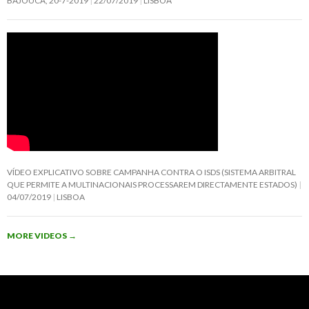
BAJOUCA, 20-7-2019
22/07/2019
LISBOA
VÍDEO EXPLICATIVO SOBRE CAMPANHA CONTRA O ISDS (SISTEMA ARBITRAL
QUE PERMITE A MULTINACIONAIS PROCESSAREM DIRECTAMENTE ESTADOS)
04/07/2019
LISBOA
MORE VIDEOS
→