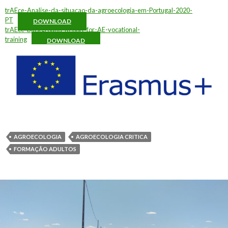
trAEce-Analise-da-situacao-da-agroecologia-em-Portugal-2020-
PT
DOWNLOAD
trAEce-Background-Report-for-AE-vocational-
training
DOWNLOAD
AGROECOLOGIA
AGROECOLOGIA CRITICA
FORMAÇÃO ADULTOS