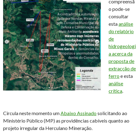
compreensã
o pode-se
consultar
esta
análise
do relatório
de
hidrogeologi
a acerca da
proposta de
extracção de
ferro
e esta
análise
crítica
.
Circula neste momento um
Abaixo Assinado
solicitando ao
Ministério Público (MP) as providências cabíveis quanto ao
projeto irregular da Herculano Mineração.