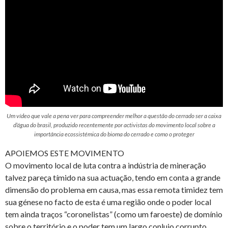
Um vídeo que vale a pena ver para compreender melhor a questão do cerrado ser a caixa
d’água do brasil, produzido recentemente por activistas do movimento local sobre a
importância ecossistémica do bioma do cerrado e como o proteger
APOIEMOS ESTE MOVIMENTO
O movimento local de luta contra a indústria de mineração
talvez pareça tímido na sua actuação, tendo em conta a grande
dimensão do problema em causa, mas essa remota timidez tem
sua génese no facto de esta é uma região onde o poder local
tem ainda traços “coronelistas” (como um faroeste) de domínio
sobre o território e o poder tem um largo conluio corrupto