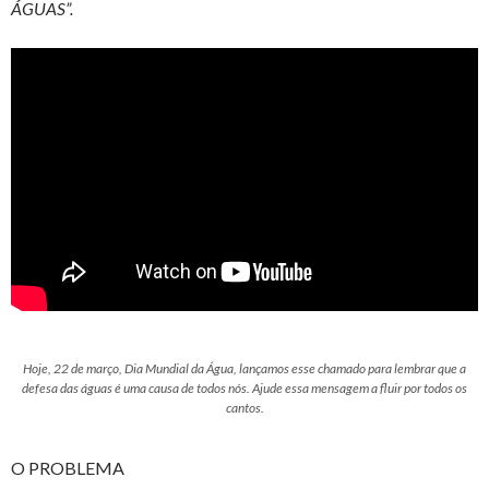
ÁGUAS”.
Hoje, 22 de março, Dia Mundial da Água, lançamos esse chamado para lembrar que a
defesa das águas é uma causa de todos nós. Ajude essa mensagem a fluir por todos os
cantos.
O PROBLEMA