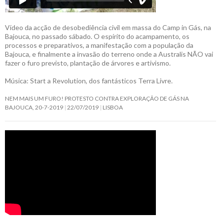
Vídeo da acção de desobediência civil em massa do Camp in Gás, na
Bajouca, no passado sábado. O espírito do acampamento, os
processos e preparativos, a manifestação com a população da
Bajouca, e finalmente a invasão do terreno onde a Australis NÃO vai
fazer o furo previsto, plantação de árvores e artivismo.
Música: Start a Revolution, dos fantásticos Terra Livre.
NEM MAIS UM FURO! PROTESTO CONTRA EXPLORAÇÃO DE GÁS NA
BAJOUCA, 20-7-2019
22/07/2019
LISBOA