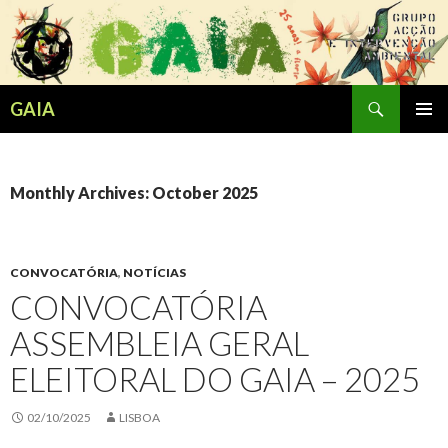
Search
GAIA
SKIP
PRIMAR
TO
MENU
CONTENT
Monthly Archives: October 2025
CONVOCATÓRIA
,
NOTÍCIAS
CONVOCATÓRIA
ASSEMBLEIA GERAL
ELEITORAL DO GAIA – 2025
02/10/2025
LISBOA