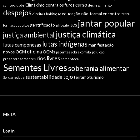
curso
Climáximo
contra os furos
campo-cidade
decrescimento
despejos
educação não-formal
encontro
direito à habitação
festa
jantar popular
gentrificação
formação adultos
glifosato
ISDS
justiça climática
justiça ambiental
lutas indígenas
lutas camponesas
manifestação
oficina
novos OGM
OGMs
patentes sobre comida
poluição
rios livres
preservar sementes
sementeca
Sementes Livres
soberania alimentar
tejo
sustentabilidade
terramoturismo
Solidariedade
META
Log in