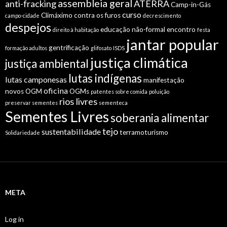
assembleia geral
anti-fracking
ATERRA
Camp-in-Gás
curso
Climáximo
contra os furos
campo-cidade
decrescimento
despejos
educação não-formal
encontro
direito à habitação
festa
jantar popular
gentrificação
formação adultos
glifosato
ISDS
justiça climática
justiça ambiental
lutas indígenas
lutas camponesas
manifestação
oficina
novos OGM
OGMs
patentes sobre comida
poluição
rios livres
preservar sementes
sementeca
Sementes Livres
soberania alimentar
tejo
sustentabilidade
terramoturismo
Solidariedade
META
Log in