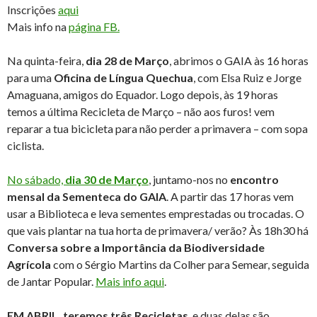
Inscrições
aqui
Mais info na
página FB.
Na quinta-feira,
dia 28 de Março
, abrimos o GAIA às 16 horas
para uma
Oficina de Língua Quechua
, com Elsa Ruiz e Jorge
Amaguana, amigos do Equador. Logo depois, às 19 horas
temos a última Recicleta de Março – não aos furos! vem
reparar a tua bicicleta para não perder a primavera – com sopa
ciclista.
No sábado,
dia 30 de Março
, juntamo-nos no
encontro
mensal da Sementeca do GAIA
. A partir das 17 horas vem
usar a Biblioteca e leva sementes emprestadas ou trocadas. O
que vais plantar na tua horta de primavera/ verão? Às 18h30 há
Conversa sobre a Importância da Biodiversidade
Agrícola
com o Sérgio Martins da Colher para Semear, seguida
de Jantar Popular.
Mais info aqui
.
EM ABRIL, teremos três Recicletas
e duas delas são