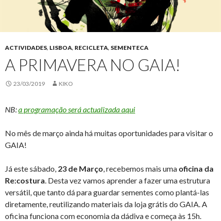
ACTIVIDADES
,
LISBOA
,
RECICLETA
,
SEMENTECA
A PRIMAVERA NO GAIA!
23/03/2019
KIKO
NB:
a programação será actualizada aqui
No mês de março ainda há muitas oportunidades para visitar o
GAIA!
Já este sábado,
23 de Março
, recebemos mais uma
oficina da
Re:costura
. Desta vez vamos aprender a fazer uma estrutura
versátil, que tanto dá para guardar sementes como plantá-las
diretamente, reutilizando materiais da loja grátis do GAIA. A
oficina funciona com economia da dádiva e começa às 15h.