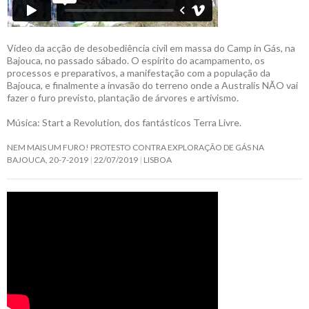
Vídeo da acção de desobediência civil em massa do Camp in Gás, na
Bajouca, no passado sábado. O espírito do acampamento, os
processos e preparativos, a manifestação com a população da
Bajouca, e finalmente a invasão do terreno onde a Australis NÃO vai
fazer o furo previsto, plantação de árvores e artivismo.
Música: Start a Revolution, dos fantásticos Terra Livre.
NEM MAIS UM FURO! PROTESTO CONTRA EXPLORAÇÃO DE GÁS NA
BAJOUCA, 20-7-2019
22/07/2019
LISBOA