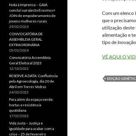
Nota à Imprensa – GAIA
conclui o projecto Erasmus+
Com um elenco i
JOIN de empoderamento de
que o precisamos
jovens mulheres rurais
29/02/2024
utilização deste
CONVOCATÓRIA DE
alimentação e t
ASSEMBLEIA GERAL
tipo de inovaçã
EXTRAORDINÁRIA
05/01/2024
VÊ AQUI O VI
Convocatória Assembleia
Geral Eleitoral 2023
12/10/2023
RESERVE A DATA: Confluência
EDIÇÃO GENÉTI
pela Agroecologia, dia 20 de
Abril em Torres Vedras
24/03/2023
Para além do espaço verde:
hortas e resistência
quotidiana
17/02/2023
Vida Justa – Justiça e
igualdade para acabar com a
crise – 25 de fevereiro