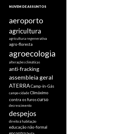
NUVEM DE ASSUNTOS
aeroporto
agricultura
agricultura regenerativa
agro-floresta
agroecologia
alterações climáticas
anti-fracking
assembleia geral
ATERRA
Camp-in-Gás
Climáximo
campo-cidade
curso
contra os furos
decrescimento
despejos
direito à habitação
educação não-formal
encontro
festa