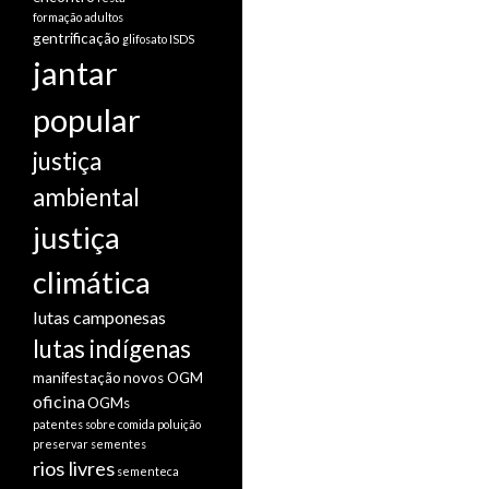
formação adultos
gentrificação
glifosato
ISDS
jantar
popular
justiça
ambiental
justiça
climática
lutas camponesas
lutas indígenas
manifestação
novos OGM
oficina
OGMs
patentes sobre comida
poluição
preservar sementes
rios livres
sementeca