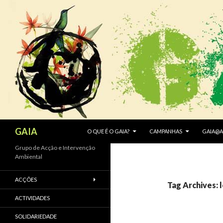
SKIP TO CONTENT
Search
GAIA
O QUE É O GAIA?
CAMPANHAS
GAIA@A
Grupo de Acção e Intervenção
Ambiental
ACÇÕES
Tag Archives: 
ACTIVIDADES
SOLIDARIEDADE