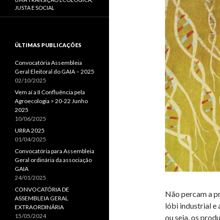
JUSTA E SOCIAL
ÚLTIMAS PUBLICAÇÕES
Convocatória Assembleia
Geral Eleitoral do GAIA – 2025
02/10/2025
Vem aí a II Confluência pela
Agroecologia > 20-22 Junho
2025
10/06/2025
URRA 2025
01/04/2025
Convocatória para Assembleia
Geral ordinária da associação
GAIA
24/01/2025
CONVOCATÓRIA DE
Não percam a pr
ASSEMBLEIA GERAL
lóbi industrial 
EXTRAORDINÁRIA
15/05/2024
ou seja, os prod