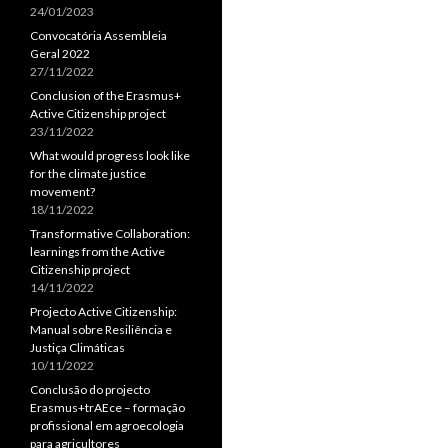
24/01/2023
Convocatória Assembleia
Geral 2022
27/11/2022
Conclusion of the Erasmus+
Active Citizenship project
23/11/2022
What would progress look like
for the climate justice
movement?
18/11/2022
Transformative Collaboration:
learnings from the Active
Citizenship project
14/11/2022
Projecto Active Citizenship:
Manual sobre Resiliência e
Justiça Climáticas
10/11/2022
Conclusão do projecto
Erasmus+trAEce – formação
profissional em agroecologia
para agricultores