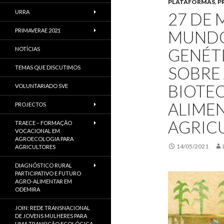
PLATAFORMAS
,
P
URRA
27 DE 
PRIMAVERAE 2021
MUNDO
GENÉT
NOTÍCIAS
SOBRE
TEMAS QUE DISCUTIMOS
BIOTE
VOLUNTARIADO SVE
ALIME
PROJECTOS
AGRIC
TRAECE – FORMAÇÃO
VOCACIONAL EM
AGROECOLOGIA PARA
14/05/2021
AGRICULTORES
DIAGNÓSTICO RURAL
PARTICIPATIVO E FUTURO
AGRO-ALIMENTAR EM
ODEMIRA
JOIN: REDE TRANSNACIONAL
DE JOVENS MULHERES PARA
UMA TRANSIÇÃO ECOLÓGICA,