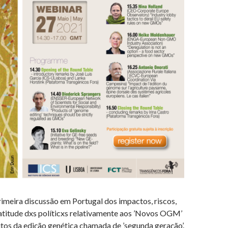
imeira discussão em Portugal dos impactos, riscos,
e atitude dxs políticxs relativamente aos ’Novos OGM’
utos da edição genética chamada de ’segunda geração’.