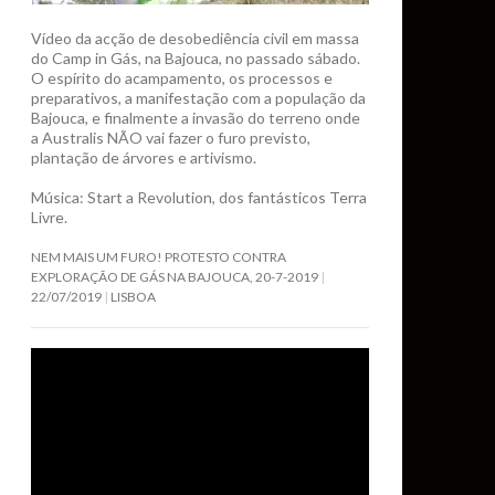
Vídeo da acção de desobediência civil em massa
do Camp in Gás, na Bajouca, no passado sábado.
O espírito do acampamento, os processos e
preparativos, a manifestação com a população da
Bajouca, e finalmente a invasão do terreno onde
a Australis NÃO vai fazer o furo previsto,
plantação de árvores e artivismo.
Música: Start a Revolution, dos fantásticos Terra
Livre.
NEM MAIS UM FURO! PROTESTO CONTRA
EXPLORAÇÃO DE GÁS NA BAJOUCA, 20-7-2019
22/07/2019
LISBOA