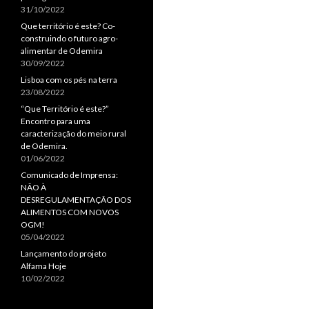
31/10/2022
Que território é este? Co-
construindo o futuro agro-
alimentar de Odemira
30/09/2022
Lisboa com os pés na terra
23/08/2022
“Que Território é este?”
Encontro para uma
caracterização do meio rural
de Odemira.
01/06/2022
Comunicado de Imprensa:
NÃO À
DESREGULAMENTAÇÃO DOS
ALIMENTOS COM NOVOS
OGM!
05/04/2022
Lançamento do projeto
Alfama Hoje
10/02/2022