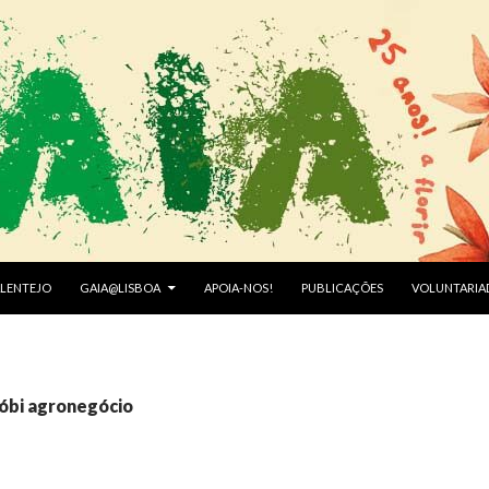
LENTEJO
GAIA@LISBOA
APOIA-NOS!
PUBLICAÇÕES
VOLUNTARIA
lóbi agronegócio